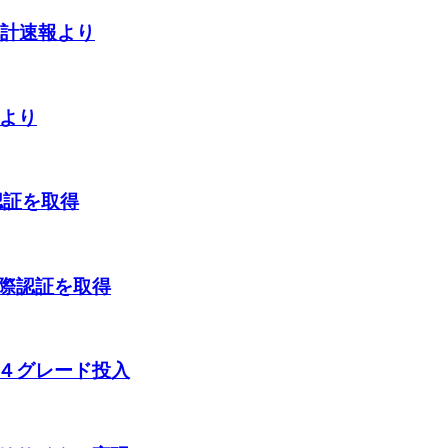
統計速報より
計より
認証を取得
際認証を取得
４グレード投入