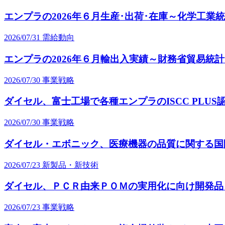
エンプラの2026年６月生産･出荷･在庫～化学工業
2026/07/31
需給動向
エンプラの2026年６月輸出入実績～財務省貿易統
2026/07/30
事業戦略
ダイセル、富士工場で各種エンプラのISCC PLUS
2026/07/30
事業戦略
ダイセル・エボニック、医療機器の品質に関する国
2026/07/23
新製品・新技術
ダイセル、ＰＣＲ由来ＰＯＭの実用化に向け開発品
2026/07/23
事業戦略