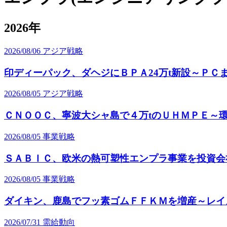
2026年
2026/08/06
アジア戦略
印ディーパック、ダヘジにＢＰＡ24万t新設～ＰＣ
2026/08/05
アジア戦略
ＣＮＯＯＣ、寧波大シャ島で４万tのＵＨＭＰＥ～
2026/08/05
事業戦略
ＳＡＢＩＣ、欧米の熱可塑性エンプラ事業を投資会
2026/08/05
事業戦略
ダイキン、鹿島でフッ素ゴムＦＦＫＭを増産～レイ
2026/07/31
需給動向