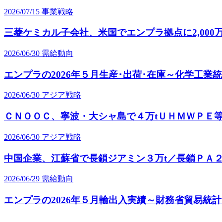
2026/07/15
事業戦略
三菱ケミカル子会社、米国でエンプラ拠点に2,000
2026/06/30
需給動向
エンプラの2026年５月生産･出荷･在庫～化学工業
2026/06/30
アジア戦略
ＣＮＯＯＣ、寧波・大シャ島で４万tＵＨＭＷＰＥ
2026/06/30
アジア戦略
中国企業、江蘇省で長鎖ジアミン３万t／長鎖ＰＡ２
2026/06/29
需給動向
エンプラの2026年５月輸出入実績～財務省貿易統