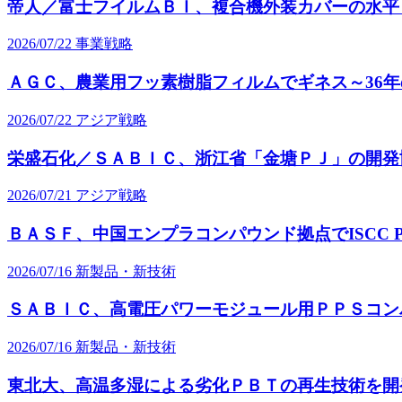
帝人／富士フイルムＢＩ、複合機外装カバーの水平
2026/07/22
事業戦略
ＡＧＣ、農業用フッ素樹脂フィルムでギネス～36
2026/07/22
アジア戦略
栄盛石化／ＳＡＢＩＣ、浙江省「金塘ＰＪ」の開発
2026/07/21
アジア戦略
ＢＡＳＦ、中国エンプラコンパウンド拠点でISCC 
2026/07/16
新製品・新技術
ＳＡＢＩＣ、高電圧パワーモジュール用ＰＰＳコン
2026/07/16
新製品・新技術
東北大、高温多湿による劣化ＰＢＴの再生技術を開