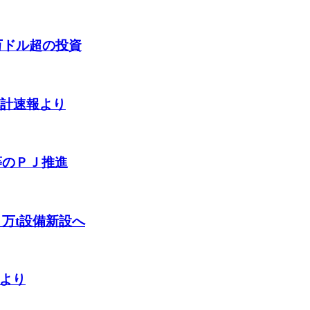
万ドル超の投資
統計速報より
等のＰＪ推進
万t設備新設へ
計より