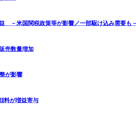
益 －米国関税政策等が影響／一部駆け込み需要も
販売数量増加
調整が影響
/顔料が増益寄与