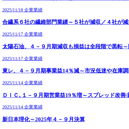
2025/11/18
企業業績
合繊系６社の繊維部門業績～５社が減収／４社が減
2025/11/17
企業業績
太陽石油、４－９月期減収も損益は全段階で黒転～
2025/11/17
企業業績
東レ、４－９月期事業益14％減～市況低迷や在庫
2025/11/14
企業業績
ＤＩＣ､１－９月期営業益19％増～スプレッド改善
2025/11/14
企業業績
新日本理化～2025年４－９月決算