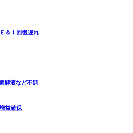
／Ｅ＆Ｉ回復遅れ
～電解液など不調
で増益確保