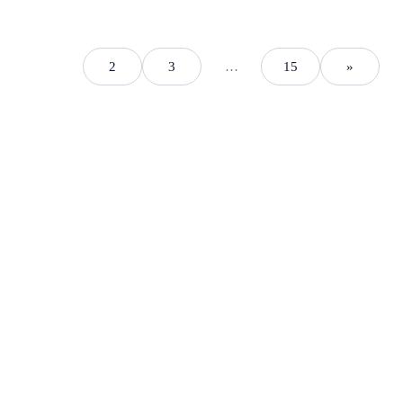
1
2
3
…
15
»