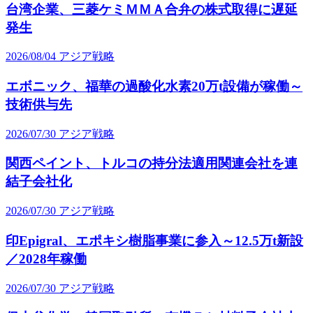
台湾企業、三菱ケミＭＭＡ合弁の株式取得に遅延
発生
2026/08/04
アジア戦略
エボニック、福華の過酸化水素20万t設備が稼働～
技術供与先
2026/07/30
アジア戦略
関西ペイント、トルコの持分法適用関連会社を連
結子会社化
2026/07/30
アジア戦略
印Epigral、エポキシ樹脂事業に参入～12.5万t新設
／2028年稼働
2026/07/30
アジア戦略