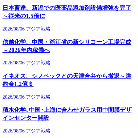
日本曹達、新潟での医薬品添加剤設備増強を完了
～従来の1.5倍に
2026/08/06
アジア戦略
信越化学、中国・浙江省の新シリコーン工場完成
～2026年内稼働へ
2026/08/06
アジア戦略
イネオス、シノペックとの天津合弁から撤退～違
約金1.2億＄
2026/08/06
アジア戦略
積水化学､中国･上海に合わせガラス用中間膜デザ
インセンター開設
2026/08/06
アジア戦略