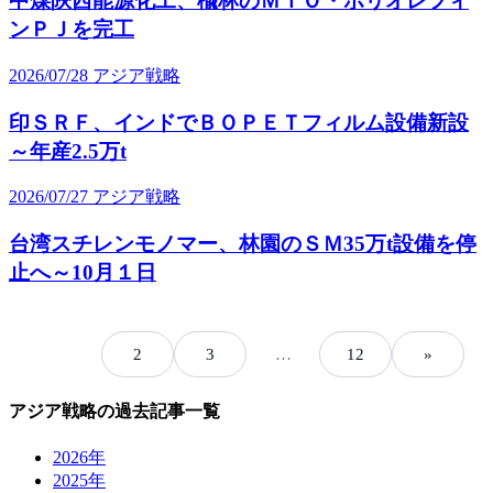
中煤陝西能源化工、楡林のＭＴＯ・ポリオレフィ
ンＰＪを完工
2026/07/28
アジア戦略
印ＳＲＦ、インドでＢＯＰＥＴフィルム設備新設
～年産2.5万t
2026/07/27
アジア戦略
台湾スチレンモノマー、林園のＳＭ35万t設備を停
止へ～10月１日
1
2
3
…
12
»
アジア戦略の過去記事一覧
2026年
2025年