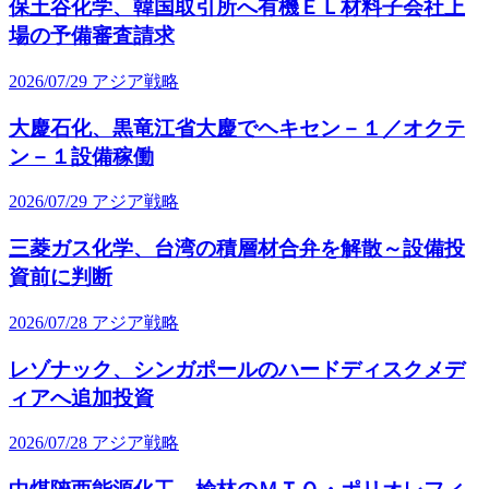
保土谷化学、韓国取引所へ有機ＥＬ材料子会社上
場の予備審査請求
2026/07/29
アジア戦略
大慶石化、黒竜江省大慶でヘキセン－１／オクテ
ン－１設備稼働
2026/07/29
アジア戦略
三菱ガス化学、台湾の積層材合弁を解散～設備投
資前に判断
2026/07/28
アジア戦略
レゾナック、シンガポールのハードディスクメデ
ィアへ追加投資
2026/07/28
アジア戦略