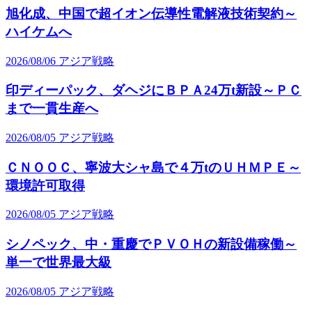
旭化成、中国で超イオン伝導性電解液技術契約～
ハイケムへ
2026/08/06
アジア戦略
印ディーパック、ダヘジにＢＰＡ24万t新設～ＰＣ
まで一貫生産へ
2026/08/05
アジア戦略
ＣＮＯＯＣ、寧波大シャ島で４万tのＵＨＭＰＥ～
環境許可取得
2026/08/05
アジア戦略
シノペック、中・重慶でＰＶＯＨの新設備稼働～
単一で世界最大級
2026/08/05
アジア戦略