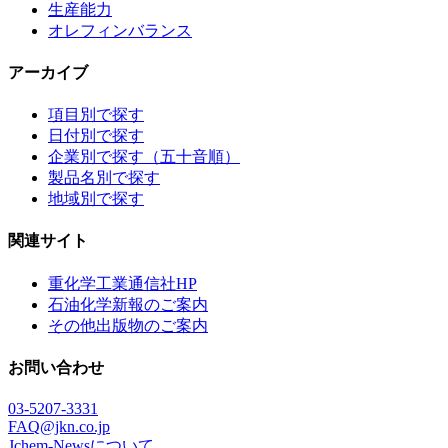
生産能力
オレフィンバランス
アーカイブ
項目別で探す
日付別で探す
企業別で探す（五十音順）
製品名別で探す
地域別で探す
関連サイト
重化学工業通信社HP
石油化学新報のご案内
その他出版物のご案内
お問い合わせ
03-5207-3331
FAQ@jkn.co.jp
Jchem-Newsについて