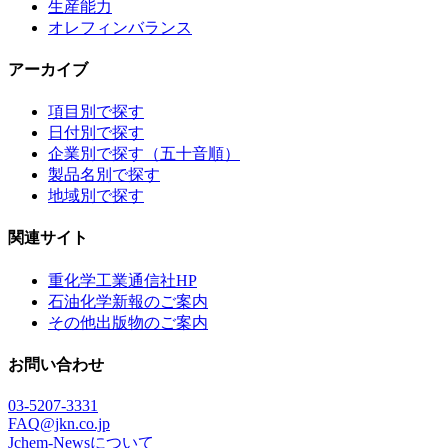
生産能力
オレフィンバランス
アーカイブ
項目別で探す
日付別で探す
企業別で探す（五十音順）
製品名別で探す
地域別で探す
関連サイト
重化学工業通信社HP
石油化学新報のご案内
その他出版物のご案内
お問い合わせ
03-5207-3331
FAQ@jkn.co.jp
Jchem-Newsについて