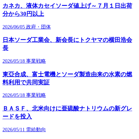
カネカ、液体カセイソーダ値上げ～７月１日出荷
分から30円以上
2026/06/05
政府・団体
日本ソーダ工業会、新会長にトクヤマの横田浩会
長
2026/05/18
事業戦略
東亞合成、富士電機とソーダ製造由来の水素の燃
料利用で共同実証
2026/05/18
事業戦略
ＢＡＳＦ、北米向けに亜硫酸ナトリウムの新グレ
ードを投入
2026/05/11
需給動向