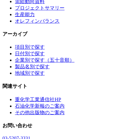
需給動向資料
プロジェクトサマリー
生産能力
オレフィンバランス
アーカイブ
項目別で探す
日付別で探す
企業別で探す（五十音順）
製品名別で探す
地域別で探す
関連サイト
重化学工業通信社HP
石油化学新報のご案内
その他出版物のご案内
お問い合わせ
03-5207-3331