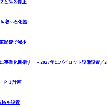
２と№３停止
3％増～石化協
中東影響で減少
事業化目指す －2027年にパイロット設備設置／2
カーＰＪ計画
留塔を設置