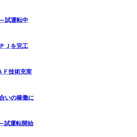
～試運転中
ＰＪを完工
ＡＦ技術充実
合いの稼働に
了～試運転開始