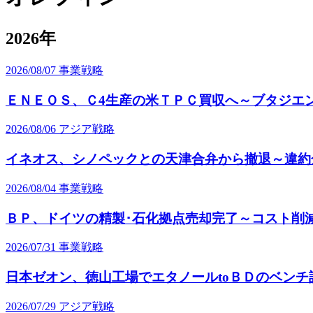
2026年
2026/08/07
事業戦略
ＥＮＥＯＳ、Ｃ4生産の米ＴＰＣ買収へ～ブタジエ
2026/08/06
アジア戦略
イネオス、シノペックとの天津合弁から撤退～違約金
2026/08/04
事業戦略
ＢＰ、ドイツの精製･石化拠点売却完了～コスト削減
2026/07/31
事業戦略
日本ゼオン、徳山工場でエタノールtoＢＤのベンチ
2026/07/29
アジア戦略