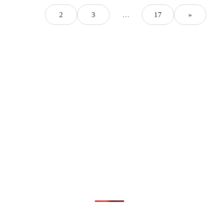
1
2
3
…
17
»