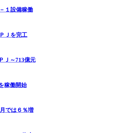
－１設備稼働
ＰＪを完工
ＰＪ～713億元
ーを稼働開始
単月では６％増