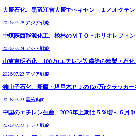
大慶石化、黒竜江省大慶でヘキセン－１／オクテン
2026/07/28
アジア戦略
中煤陝西能源化工、楡林のＭＴＯ・ポリオレフィン
2026/07/24
アジア戦略
山東東明石化、100万tエチレン設備等の精製・石化
2026/07/23
アジア戦略
独山子石化、新疆・塔里木ＰＪの120万tクラッカ
2026/07/23
需給動向
中国のエチレン生産、2026年上期は５％増～６月
2026/07/22
アジア戦略