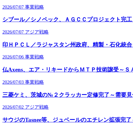
2026/07/07
事業戦略
シブール／シノペック、ＡＧＣＣプロジェクト完工
2026/07/07
アジア戦略
印ＨＰＣＬ／ラジャスタン州政府、精製・石化統合
2026/07/06
事業戦略
仏Axens、エア・リキードからＭＴＰ技術譲受～Ｓ
2026/07/03
事業戦略
三菱ケミ、茨城の№２クラッカー定修完了～需要見
2026/07/02
アジア戦略
サウジのTasnee等、ジュベールのエチレン拡張完