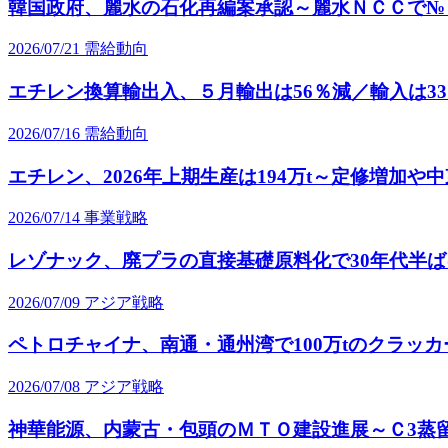
韓国政府、麗水の石化再編案承認～麗水ＮＣＣで№
2026/07/21
需給動向
エチレン換算輸出入、５月輸出は56％減／輸入は3
2026/07/16
需給動向
エチレン、2026年上期生産は194万t～定修増加や
2026/07/14
事業戦略
レゾナック、廃プラの直接基礎原料化で30年代半ばに
2026/07/09
アジア戦略
ペトロチャイナ、南通・通州湾で100万tのクラッ
2026/07/08
アジア戦略
神華能源、内蒙古・包頭のＭＴＯ建設進展～Ｃ3蒸