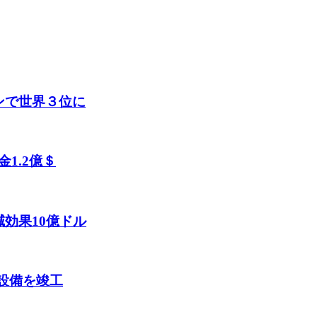
ンで世界３位に
1.2億＄
効果10億ドル
設備を竣工