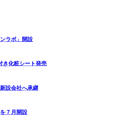
ョンラボ」開設
剤付き化粧シート発売
～新設会社へ承継
ーを７月開設