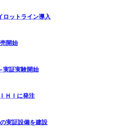
パイロットライン導入
販売開始
発～実証実験開始
ＩＨＩに発注
ルの実証設備を建設