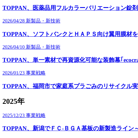
TOPPAN、医薬品用フルカラーバリエーション錠
2026/04/28
新製品・新技術
TOPPAN、ソフトバンクとＨＡＰＳ向け翼用膜材
2026/04/10
新製品・新技術
TOPPAN、単一素材で再資源化可能な装飾幕｢ecocra
2026/01/23
事業戦略
TOPPAN、福岡市で家庭系プラごみのリサイクル
2025年
2025/12/23
事業戦略
TOPPAN、新潟でＦＣ-ＢＧＡ基板の新製造ライン～