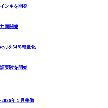
剤インキを開発
を共同開発
cy｣を54％軽量化
実証実験を開始
2026年１月稼働