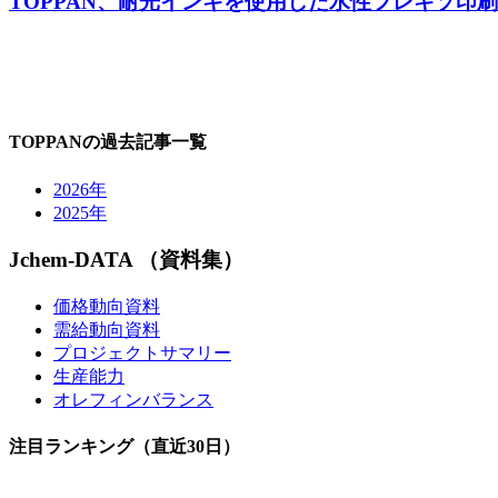
TOPPAN、耐光インキを使用した水性フレキソ印
TOPPANの過去記事一覧
2026年
2025年
Jchem-DATA （資料集）
価格動向資料
需給動向資料
プロジェクトサマリー
生産能力
オレフィンバランス
注目ランキング（直近30日）