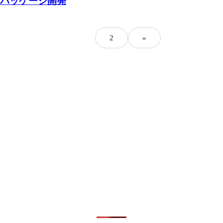
刷パッケージ開発
1
2
»