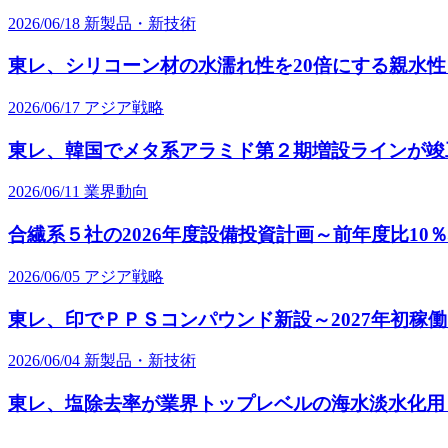
2026/06/18
新製品・新技術
東レ、シリコーン材の水濡れ性を20倍にする親水
2026/06/17
アジア戦略
東レ、韓国でメタ系アラミド第２期増設ラインが竣工～
2026/06/11
業界動向
合繊系５社の2026年度設備投資計画～前年度比10％増
2026/06/05
アジア戦略
東レ、印でＰＰＳコンパウンド新設～2027年初稼
2026/06/04
新製品・新技術
東レ、塩除去率が業界トップレベルの海水淡水化用