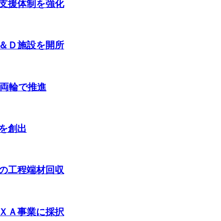
支援体制を強化
＆Ｄ施設を開所
の両輪で推進
を創出
の工程端材回収
ＸＡ事業に採択