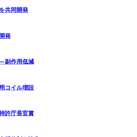
を共同開発
開発
～副作用低減
用コイル増設
特許庁長官賞