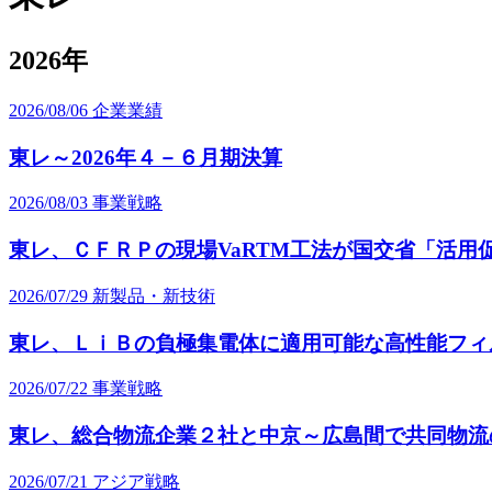
2026年
2026/08/06
企業業績
東レ～2026年４－６月期決算
2026/08/03
事業戦略
東レ、ＣＦＲＰの現場VaRTM工法が国交省「活用
2026/07/29
新製品・新技術
東レ、ＬｉＢの負極集電体に適用可能な高性能フィ
2026/07/22
事業戦略
東レ、総合物流企業２社と中京～広島間で共同物流
2026/07/21
アジア戦略