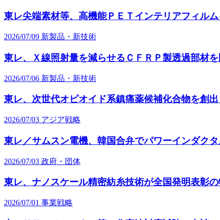
東レ尖端素材等、高機能ＰＥＴインテリアフィルム
2026/07/09
新製品・新技術
東レ、Ｘ線照射量を減らせるＣＦＲＰ製透過部材を
2026/07/06
新製品・新技術
東レ、次世代オピオイド系鎮痛薬候補化合物を創出
2026/07/03
アジア戦略
東レ／サムスン電機、韓国合弁でパワーインダクタ
2026/07/03
政府・団体
東レ、ナノスケール精密紡糸技術が全国発明表彰の
2026/07/01
事業戦略