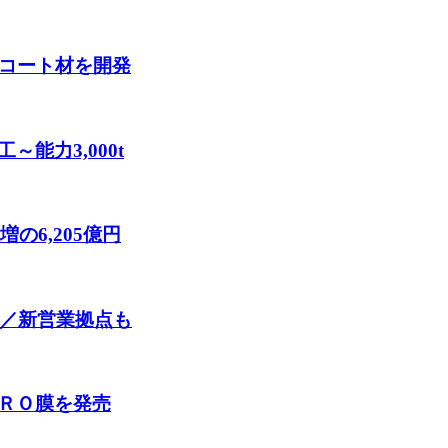
性コート材を開発
能力3,000t
の6,205億円
働／新営業拠点も
ＲＯ膜を発売