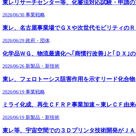
東レリサーチセンター等、化審法対応試験・申請の
2026/06/30
事業戦略
東レ、名古屋事業場でＧＸや次世代モビリティのＲ
2026/06/29
政府・団体
化学品ＷＧ、物流最適化へ｢商慣行改善｣と｢ＤＸ｣
2026/06/26
新製品・新技術
東レ、フェロトーシス阻害作用を示すリード化合物
2026/06/19
事業戦略
ミライ化成、再生ＣＦＲＰ事業加速～東レＣＦ由来
2026/06/19
新製品・新技術
東レ等、宇宙空間での３Ｄプリンタ技術開発がＪＡ