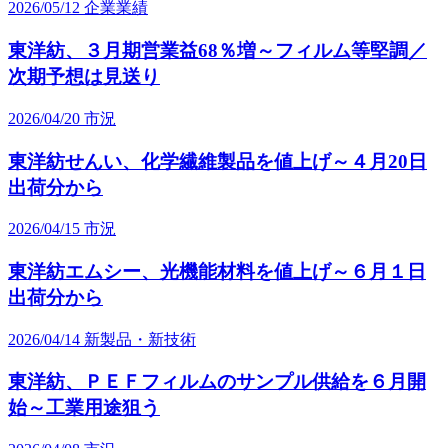
2026/05/12
企業業績
東洋紡、３月期営業益68％増～フィルム等堅調／
次期予想は見送り
2026/04/20
市況
東洋紡せんい、化学繊維製品を値上げ～４月20日
出荷分から
2026/04/15
市況
東洋紡エムシー、光機能材料を値上げ～６月１日
出荷分から
2026/04/14
新製品・新技術
東洋紡、ＰＥＦフィルムのサンプル供給を６月開
始～工業用途狙う