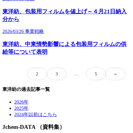
東洋紡、包装用フィルムを値上げ～４月21日納入
分から
2026/03/26
事業戦略
東洋紡、中東情勢影響による包装用フィルムの供
給等について表明
1
2
3
…
5
»
東洋紡の過去記事一覧
2026年
2025年
2024年以前はこちら
Jchem-DATA （資料集）