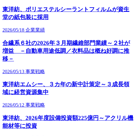
東洋紡、ポリエステルシーラントフィルムが資生
堂の紙包装に採用
2026/05/18
企業業績
合繊系６社の2026年３月期繊維部門業績～２社が
増益 －自動車用途低調／衣料品は概ね好調に推
移－
2026/05/13
事業戦略
東洋紡エムシー、３カ年の新中計策定～３成長領
域に経営資源集中
2026/05/12
事業戦略
東洋紡、2026年度設備投資額225億円～アクリル機
能材等に投資