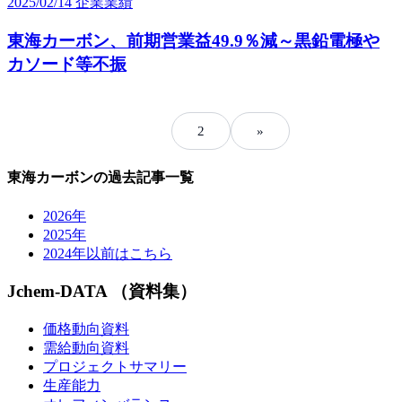
2025/02/14
企業業績
東海カーボン、前期営業益49.9％減～黒鉛電極や
カソード等不振
1
2
»
東海カーボンの過去記事一覧
2026年
2025年
2024年以前はこちら
Jchem-DATA （資料集）
価格動向資料
需給動向資料
プロジェクトサマリー
生産能力