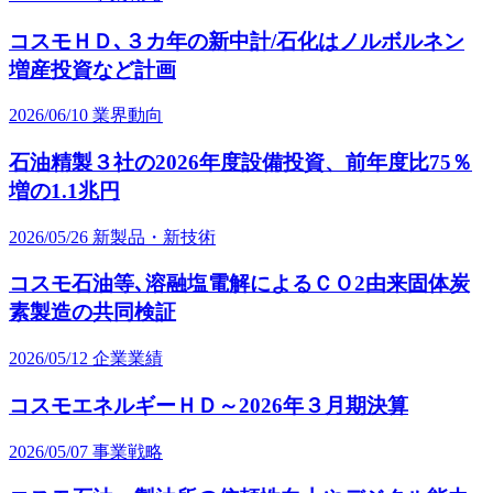
コスモＨＤ､３カ年の新中計/石化はノルボルネン
増産投資など計画
2026/06/10
業界動向
石油精製３社の2026年度設備投資、前年度比75％
増の1.1兆円
2026/05/26
新製品・新技術
コスモ石油等､溶融塩電解によるＣＯ2由来固体炭
素製造の共同検証
2026/05/12
企業業績
コスモエネルギーＨＤ～2026年３月期決算
2026/05/07
事業戦略