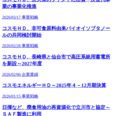
業の事業化推進
2026/03/17
事業戦略
コスモＨＤ、非可食原料由来バイオイソブタノー
ルの共同検討開始
2026/02/26
事業戦略
コスモＨＤ、長崎県と仙台市で高圧系統用蓄電所
を新設～2027年度
2026/02/06
企業業績
コスモエネルギーＨＤ～2025年４－12月期決算
2026/01/15
事業戦略
日揮など、廃食用油の再資源化で立川市と協定～
ＳＡＦ製造に利用