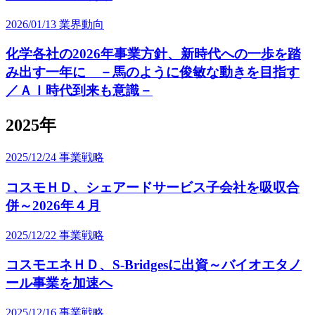
2026/01/13
業界動向
化学各社の2026年事業方針、新時代への一歩を踏
み出す一年に －馬のように俊敏な動きを目指す
／ＡＩ時代到来も意識－
2025年
2025/12/24
事業戦略
コスモＨＤ、シェアードサービス子会社を吸収合
併～2026年４月
2025/12/22
事業戦略
コスモエネＨＤ、S-Bridgesに出資～バイオエタノ
ール事業を加速へ
2025/12/16
事業戦略