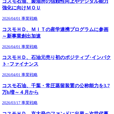
コスモ石油、製油所の信頼性向上やデジタル能力
強化に向けＭＯＵ
2026/04/01
事業戦略
コスモＨＤ、ＭＩＴの産学連携プログラムに参画
～新事業創出加速
2026/04/01
事業戦略
コスモＨＤ、石油元売り初のポジティブ･インパク
ト･ファイナンス
2026/04/01
事業戦略
コスモ石油、千葉・常圧蒸留装置の公称能力を3.7
万b増～４月から
2026/03/17
事業戦略
コスモＨＤ、京大発のファンドに出資～次世代事