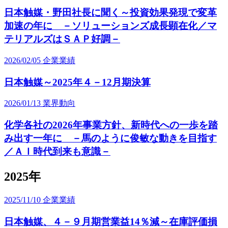
日本触媒・野田社長に聞く～投資効果発現で変革
加速の年に －ソリューションズ成長顕在化／マ
テリアルズはＳＡＰ好調－
2026/02/05
企業業績
日本触媒～2025年４－12月期決算
2026/01/13
業界動向
化学各社の2026年事業方針、新時代への一歩を踏
み出す一年に －馬のように俊敏な動きを目指す
／ＡＩ時代到来も意識－
2025年
2025/11/10
企業業績
日本触媒、４－９月期営業益14％減～在庫評価損