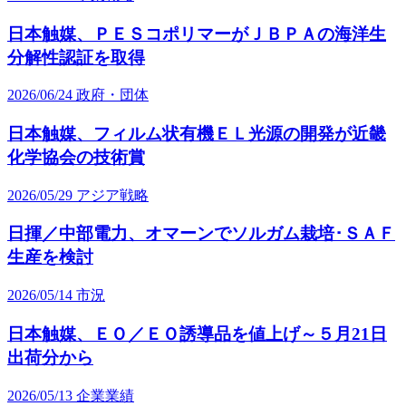
日本触媒、ＰＥＳコポリマーがＪＢＰＡの海洋生
分解性認証を取得
2026/06/24
政府・団体
日本触媒、フィルム状有機ＥＬ光源の開発が近畿
化学協会の技術賞
2026/05/29
アジア戦略
日揮／中部電力、オマーンでソルガム栽培･ＳＡＦ
生産を検討
2026/05/14
市況
日本触媒、ＥＯ／ＥＯ誘導品を値上げ～５月21日
出荷分から
2026/05/13
企業業績