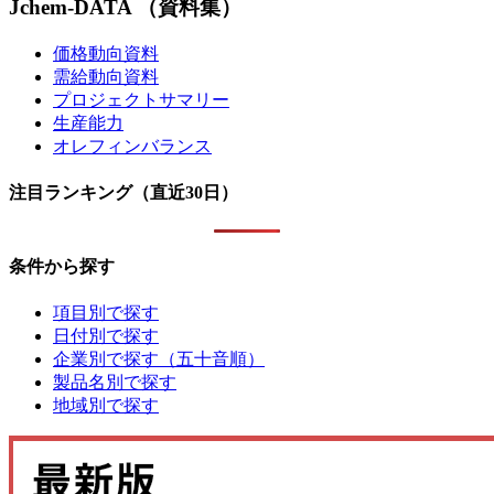
Jchem-DATA （資料集）
価格動向資料
需給動向資料
プロジェクトサマリー
生産能力
オレフィンバランス
注目ランキング（直近30日）
条件から探す
項目別で探す
日付別で探す
企業別で探す（五十音順）
製品名別で探す
地域別で探す