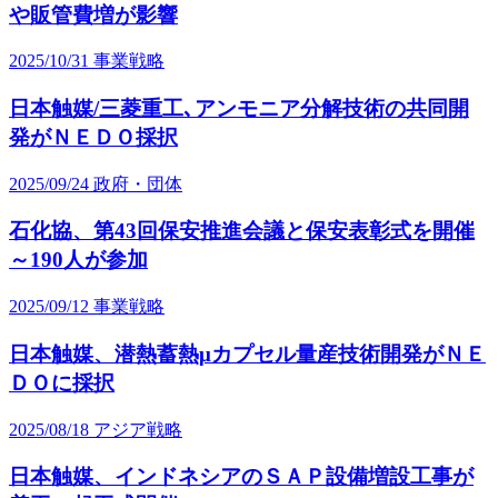
や販管費増が影響
2025/10/31
事業戦略
日本触媒/三菱重工､アンモニア分解技術の共同開
発がＮＥＤＯ採択
2025/09/24
政府・団体
石化協、第43回保安推進会議と保安表彰式を開催
～190人が参加
2025/09/12
事業戦略
日本触媒、潜熱蓄熱μカプセル量産技術開発がＮＥ
ＤＯに採択
2025/08/18
アジア戦略
日本触媒、インドネシアのＳＡＰ設備増設工事が