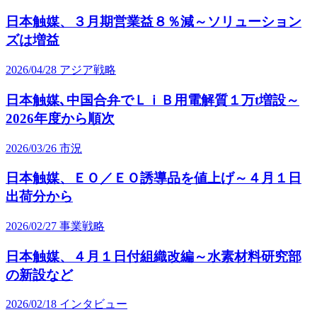
日本触媒、３月期営業益８％減～ソリューション
ズは増益
2026/04/28
アジア戦略
日本触媒､中国合弁でＬｉＢ用電解質１万t増設～
2026年度から順次
2026/03/26
市況
日本触媒、ＥＯ／ＥＯ誘導品を値上げ～４月１日
出荷分から
2026/02/27
事業戦略
日本触媒、４月１日付組織改編～水素材料研究部
の新設など
2026/02/18
インタビュー