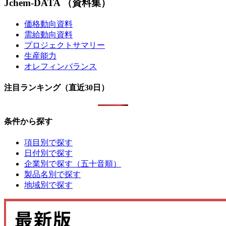
Jchem-DATA （資料集）
価格動向資料
需給動向資料
プロジェクトサマリー
生産能力
オレフィンバランス
注目ランキング（直近30日）
条件から探す
項目別で探す
日付別で探す
企業別で探す（五十音順）
製品名別で探す
地域別で探す