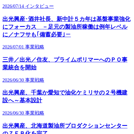
2026/07/14
インタビュー
出光興産･酒井社長、新中計５カ年は基盤事業強化
にフォーカス －足元の製油所稼働は例年レベル
に／ナフサも｢備蓄必要｣－
2026/07/01
事業戦略
三井／出光／住友、プライムポリマーへのＰＯ事
業統合を開始
2026/06/30
事業戦略
出光興産、千葉か愛知で油化ケミリサの２号機建
設へ～基本設計
2026/06/30
事業戦略
出光興産、北海道製油所プロダクションセンター
のＺＥＢ化を完了