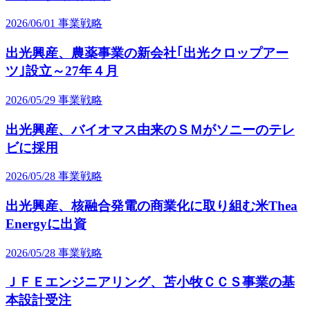
2026/06/01
事業戦略
出光興産、農薬事業の新会社｢出光クロップアー
ツ｣設立～27年４月
2026/05/29
事業戦略
出光興産、バイオマス由来のＳＭがソニーのテレ
ビに採用
2026/05/28
事業戦略
出光興産、核融合発電の商業化に取り組む米Thea
Energyに出資
2026/05/28
事業戦略
ＪＦＥエンジニアリング、苫小牧ＣＣＳ事業の基
本設計受注