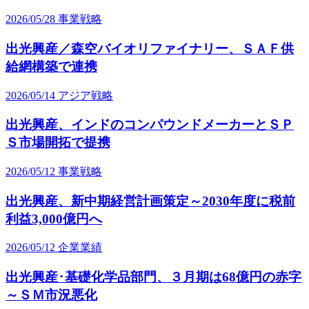
2026/05/28
事業戦略
出光興産／森空バイオリファイナリー、ＳＡＦ供
給網構築で連携
2026/05/14
アジア戦略
出光興産、インドのコンパウンドメーカーとＳＰ
Ｓ市場開拓で提携
2026/05/12
事業戦略
出光興産、新中期経営計画策定～2030年度に税前
利益3,000億円へ
2026/05/12
企業業績
出光興産･基礎化学品部門、３月期は68億円の赤字
～ＳＭ市況悪化