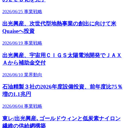
2026/06/25
事業戦略
出光興産、次世代型地熱事業の創出に向けて米
Quaiseへ投資
2026/06/19
事業戦略
出光興産、宇宙用ＣＩＧＳ太陽電池開発でＪＡＸ
Ａから補助金交付
2026/06/10
業界動向
石油精製３社の2026年度設備投資、前年度比75％
増の1.1兆円
2026/06/04
事業戦略
東レ/出光興産､ゴールドウィンと低炭素ナイロン
繊維の供給網構築