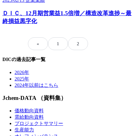
2025/02/13
企業業績
ＤＩＣ、12月期営業益1.5倍増／構造改革進捗～最
終損益黒字化
«
1
2
3
DICの過去記事一覧
2026年
2025年
2024年以前はこちら
Jchem-DATA （資料集）
価格動向資料
需給動向資料
プロジェクトサマリー
生産能力