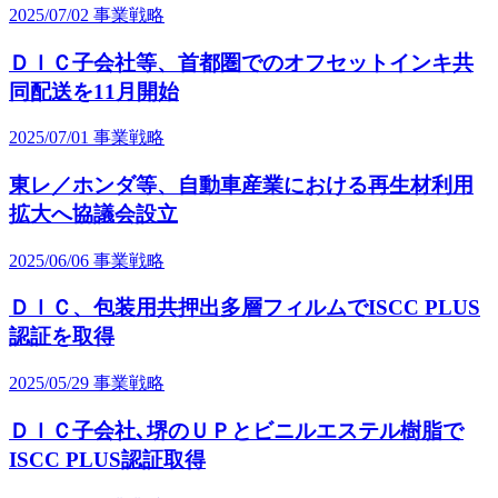
2025/07/02
事業戦略
ＤＩＣ子会社等、首都圏でのオフセットインキ共
同配送を11月開始
2025/07/01
事業戦略
東レ／ホンダ等、自動車産業における再生材利用
拡大へ協議会設立
2025/06/06
事業戦略
ＤＩＣ、包装用共押出多層フィルムでISCC PLUS
認証を取得
2025/05/29
事業戦略
ＤＩＣ子会社､堺のＵＰとビニルエステル樹脂で
ISCC PLUS認証取得