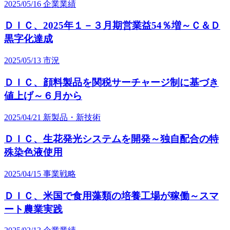
2025/05/16
企業業績
ＤＩＣ、2025年１－３月期営業益54％増～Ｃ＆Ｄ
黒字化達成
2025/05/13
市況
ＤＩＣ、顔料製品を関税サーチャージ制に基づき
値上げ～６月から
2025/04/21
新製品・新技術
ＤＩＣ、生花発光システムを開発～独自配合の特
殊染色液使用
2025/04/15
事業戦略
ＤＩＣ、米国で食用藻類の培養工場が稼働～スマ
ート農業実践