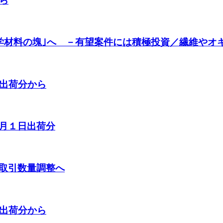
ら
化学材料の塊｣へ －有望案件には積極投資／繊維やオ
日出荷分から
月１日出荷分
取引数量調整へ
日出荷分から