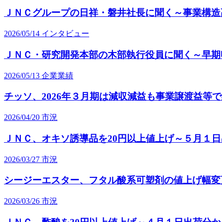
ＪＮＣグループの日祥・磐井社長に聞く～事業構造
2026/05/14
インタビュー
ＪＮＣ・研究開発本部の木部執行役員に聞く～早期
2026/05/13
企業業績
チッソ、2026年３月期は減収減益も事業譲渡益等
2026/04/20
市況
ＪＮＣ、オキソ誘導品を20円以上値上げ～５月１
2026/03/27
市況
シージーエスター、フタル酸系可塑剤の値上げ幅変
2026/03/26
市況