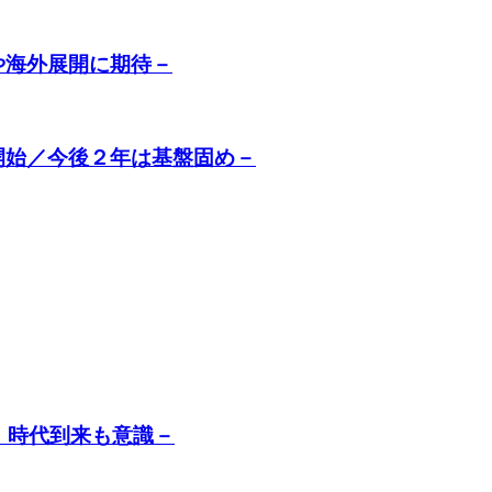
や海外展開に期待－
開始／今後２年は基盤固め－
Ｉ時代到来も意識－