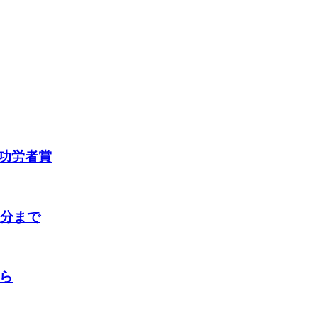
功労者賞
荷分まで
から