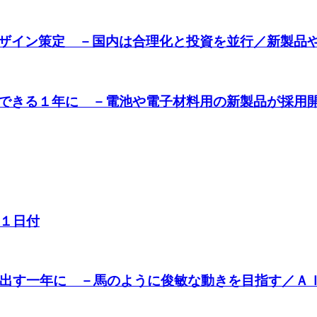
ザイン策定 －国内は合理化と投資を並行／新製品
できる１年に －電池や電子材料用の新製品が採用
月１日付
踏み出す一年に －馬のように俊敏な動きを目指す／Ａ