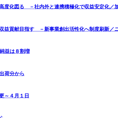
高度化図る －社内外と連携積極化で収益安定化／
収益貢献目指す －新事業創出活性化へ制度刷新／
で純益は８割増
日出荷分から
更～４月１日