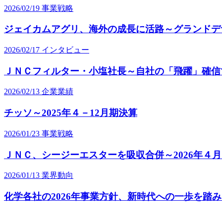
2026/02/19
事業戦略
ジェイカムアグリ、海外の成長に活路～グランドデ
2026/02/17
インタビュー
ＪＮＣフィルター・小塩社長～自社の「飛躍」確信
2026/02/13
企業業績
チッソ～2025年４－12月期決算
2026/01/23
事業戦略
ＪＮＣ、シージーエスターを吸収合併～2026年４
2026/01/13
業界動向
化学各社の2026年事業方針、新時代への一歩を