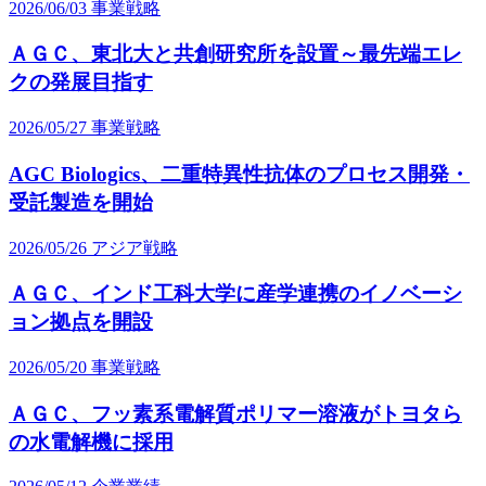
2026/06/03
事業戦略
ＡＧＣ、東北大と共創研究所を設置～最先端エレ
クの発展目指す
2026/05/27
事業戦略
AGC Biologics、二重特異性抗体のプロセス開発・
受託製造を開始
2026/05/26
アジア戦略
ＡＧＣ、インド工科大学に産学連携のイノベーシ
ョン拠点を開設
2026/05/20
事業戦略
ＡＧＣ、フッ素系電解質ポリマー溶液がトヨタら
の水電解機に採用