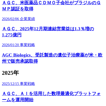
ＡＧＣ、米医薬品ＣＤＭＯ子会社がブラジルのＧ
ＭＰ認証を取得
2026/02/06
企業業績
ＡＧＣ、2025年12月期連結営業益は1.3％増の
1,275億円
2026/01/20
事業戦略
AGC Biologics、受託製造の遺伝子治療薬が米・欧
州で販売承認取得
2025年
2025/12/15
事業戦略
ＡＧＣ、ＡＩを活用した数理最適化プラットフォ
ームを運用開始