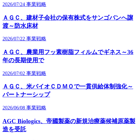
2026/07/24
事業戦略
ＡＧＣ、建材子会社の保有株式をサンゴバンへ譲
渡～防水床材
2026/07/22
事業戦略
ＡＧＣ、農業用フッ素樹脂フィルムでギネス～36
年の長期使用で
2026/07/02
事業戦略
ＡＧＣ、米バイオＣＤＭＯで一貫供給体制強化～
パートナーシップ
2026/06/08
事業戦略
AGC Biologics、帝國製薬の新規治療薬候補原薬製
造を受託