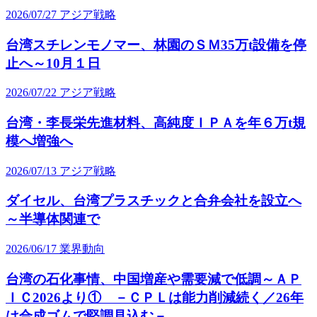
2026/07/27
アジア戦略
台湾スチレンモノマー、林園のＳＭ35万t設備を停
止へ～10月１日
2026/07/22
アジア戦略
台湾・李長栄先進材料、高純度ＩＰＡを年６万t規
模へ増強へ
2026/07/13
アジア戦略
ダイセル、台湾プラスチックと合弁会社を設立へ
～半導体関連で
2026/06/17
業界動向
台湾の石化事情、中国増産や需要減で低調～ＡＰ
ＩＣ2026より① －ＣＰＬは能力削減続く／26年
は合成ゴムで堅調見込む－