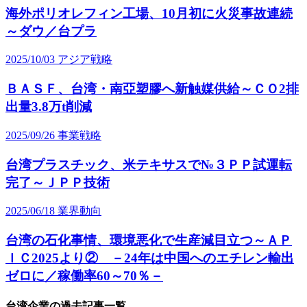
海外ポリオレフィン工場、10月初に火災事故連続
～ダウ／台プラ
2025/10/03
アジア戦略
ＢＡＳＦ、台湾・南亞塑膠へ新触媒供給～ＣＯ2排
出量3.8万t削減
2025/09/26
事業戦略
台湾プラスチック、米テキサスで№３ＰＰ試運転
完了～ＪＰＰ技術
2025/06/18
業界動向
台湾の石化事情、環境悪化で生産減目立つ～ＡＰ
ＩＣ2025より② －24年は中国へのエチレン輸出
ゼロに／稼働率60～70％－
台湾企業の過去記事一覧