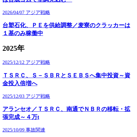
2026/04/07
アジア戦略
台塑石化、ＰＥを供給調整／麦寮のクラッカーは
１基のみ稼働中
2025年
2025/12/12
アジア戦略
ＴＳＲＣ、Ｓ－ＳＢＲとＳＥＢＳへ集中投資～資
金投入倍増へ
2025/12/03
アジア戦略
アランセオ／ＴＳＲＣ、南通でＮＢＲの移転・拡
張完成～４万t
2025/10/09
事故関連