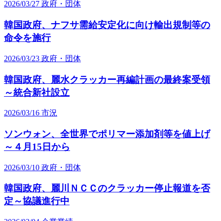
2026/03/27
政府・団体
韓国政府、ナフサ需給安定化に向け輸出規制等の
命令を施行
2026/03/23
政府・団体
韓国政府、麗水クラッカー再編計画の最終案受領
～統合新社設立
2026/03/16
市況
ソンウォン、全世界でポリマー添加剤等を値上げ
～４月15日から
2026/03/10
政府・団体
韓国政府、麗川ＮＣＣのクラッカー停止報道を否
定～協議進行中