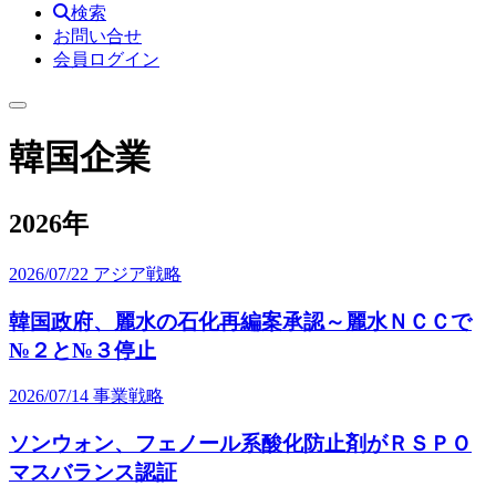
検索
お問い合せ
会員ログイン
韓国企業
2026年
2026/07/22
アジア戦略
韓国政府、麗水の石化再編案承認～麗水ＮＣＣで
№２と№３停止
2026/07/14
事業戦略
ソンウォン、フェノール系酸化防止剤がＲＳＰＯ
マスバランス認証