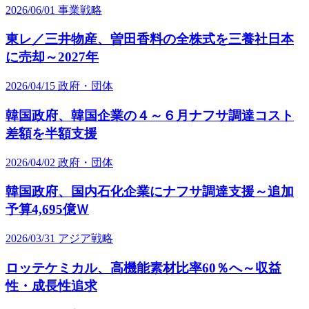
2026/06/01
事業戦略
東レ／三井物産、曽田香料の全株式を三養社日本
に売却～2027年
2026/04/15
政府・団体
韓国政府、韓国企業の４～６月ナフサ調達コスト
差額を半額支援
2026/04/02
政府・団体
韓国政府、国内石化企業にナフサ調達支援～追加
予算4,695億Ｗ
2026/03/31
アジア戦略
ロッテケミカル、高機能素材比率60％へ～収益
性・成長性追求