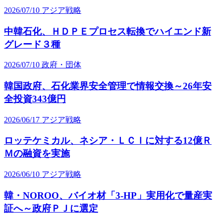
2026/07/10
アジア戦略
中韓石化、ＨＤＰＥプロセス転換でハイエンド新
グレード３種
2026/07/10
政府・団体
韓国政府、石化業界安全管理で情報交換～26年安
全投資343億円
2026/06/17
アジア戦略
ロッテケミカル、ネシア・ＬＣＩに対する12億Ｒ
Ｍの融資を実施
2026/06/10
アジア戦略
韓・NOROO、バイオ材「3-HP」実用化で量産実
証へ～政府ＰＪに選定