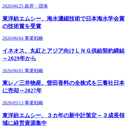
2026/06/25
政府・団体
東洋紡エムシー、海水濃縮技術で日本海水学会賞
の技術賞を受賞
2026/06/04
事業戦略
イネオス、丸紅とアジア向けＬＮＧ供給契約締結
～2029年から
2026/06/01
事業戦略
東レ／三井物産、曽田香料の全株式を三養社日本
に売却～2027年
2026/05/13
事業戦略
東洋紡エムシー、３カ年の新中計策定～３成長領
域に経営資源集中