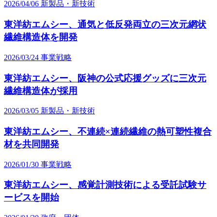
2026/04/06
新製品・新技術
東洋紡エムシー、通気と低反発両立の三次元網状
繊維構造体を開発
2026/03/24
事業戦略
東洋紡エムシー、阪神の公式応援グッズに三次元
繊維構造体が採用
2026/03/05
新製品・新技術
東洋紡エムシー、不連続×連続繊維の熱可塑性複合
材を共同開発
2026/01/30
事業戦略
東洋紡エムシー、感覚計測技術による受託試験サ
ービスを開始