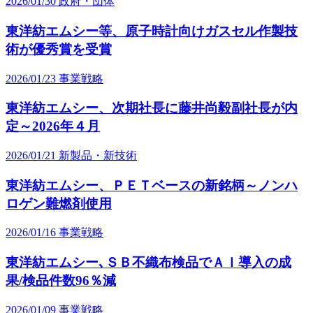
2026/01/30
政府・団体
東洋紡エムシー等、原子時計向けガスセル作製技
術が優秀賞を受賞
2026/01/23
事業戦略
東洋紡エムシー、次期社長に藤井尚毅副社長が内
定～2026年４月
2026/01/21
新製品・新技術
東洋紡エムシー、ＰＥＴベースの新銘柄～ノンハ
ロゲン難燃剤使用
2026/01/16
事業戦略
東洋紡エムシー､ＳＢ不織布検品でＡＩ導入の成
果/検品件数96％減
2026/01/09
事業戦略