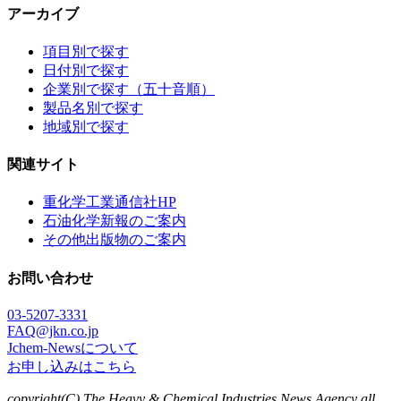
アーカイブ
項目別で探す
日付別で探す
企業別で探す（五十音順）
製品名別で探す
地域別で探す
関連サイト
重化学工業通信社HP
石油化学新報のご案内
その他出版物のご案内
お問い合わせ
03-5207-3331
FAQ@jkn.co.jp
Jchem-Newsについて
お申し込みはこちら
copyright(C) The Heavy & Chemical Industries News Agency all