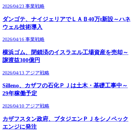
2026/04/23
事業戦略
ダンゴテ、ナイジェリアでＬＡＢ40万t新設～ハネ
ウェル技術導入
2026/04/16
事業戦略
横浜ゴム、閉鎖済のイスラエル工場資産を売却～
譲渡益300億円
2026/04/13
アジア戦略
Silleno、カザフの石化ＰＪは土木・基礎工事中～
29年稼働予定
2026/04/10
アジア戦略
カザフスタン政府、ブタジエンＰＪをシノペック
エンジに発注