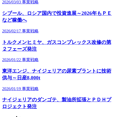
2026/03/03
事業戦略
シブール、ロシア国内で投資進展～2026年もＰＥ
など稼働へ
2026/02/17
事業戦略
トルクメンヒミヤ、ガスコンプレックス改修の第
２フェーズ発注
2026/01/22
事業戦略
東洋エンジ、ナイジェリアの尿素プラントに技術
供与～日産8,000t
2026/01/19
事業戦略
ナイジェリアのダンゴテ、製油所拡張とＰＤＨプ
ロジェクト発注