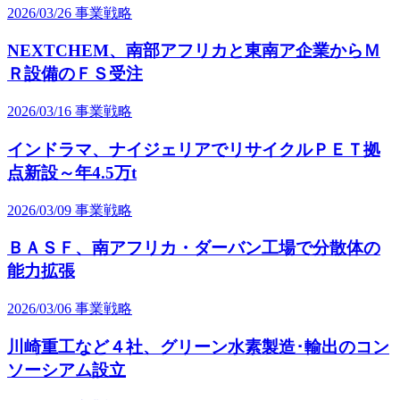
2026/03/26
事業戦略
NEXTCHEM、南部アフリカと東南ア企業からＭ
Ｒ設備のＦＳ受注
2026/03/16
事業戦略
インドラマ、ナイジェリアでリサイクルＰＥＴ拠
点新設～年4.5万t
2026/03/09
事業戦略
ＢＡＳＦ、南アフリカ・ダーバン工場で分散体の
能力拡張
2026/03/06
事業戦略
川崎重工など４社、グリーン水素製造･輸出のコン
ソーシアム設立