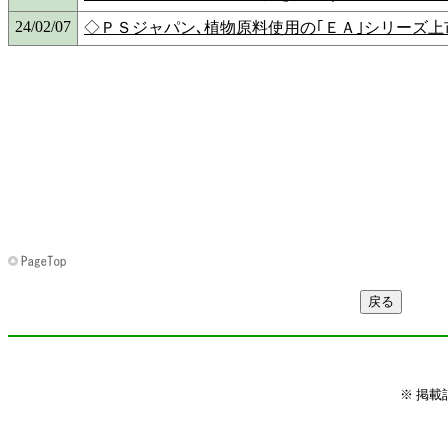
24/02/07
◇ＰＳジャパン､植物原料使用の｢ＥＡ｣シリーズ
※ 掲